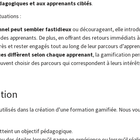
édagogiques et aux apprenants ciblés
.
tuations :
onnel peut sembler fastidieux
ou décourageant, elle introdu
 des apprenants. De plus, en offrant des retours immédiats 
grès et rester engagés tout au long de leur parcours d’appren
ques diffèrent selon chaque apprenant
, la gamification pe
vent choisir des parcours qui correspondent à leurs intérêts
tion
 utilisés dans la création d’une formation gamifiée. Nous v
tteint un objectif pédagogique.
u des étoiles lorsqu’il gagne en expérience ou lorsqu’il réa