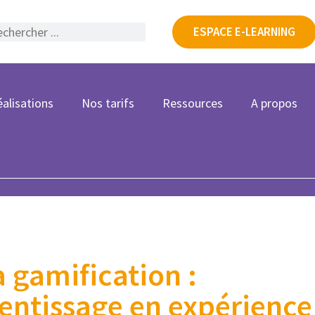
ESPACE E-LEARNING
alisations
Nos tarifs
Ressources
A propos
a gamification :
entissage en expérience