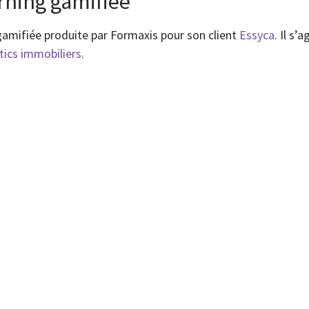
rning gamifiée
 gamifiée produite par Formaxis pour son client
Essyca
. Il s
tics immobiliers
.