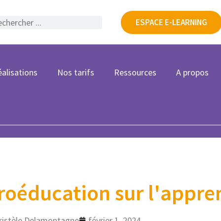
ESPACE E-LEARNING
alisations
Nos tarifs
Ressources
A propos
roéducation sur l'appre
ristèle Delamontagne
février 1, 2024