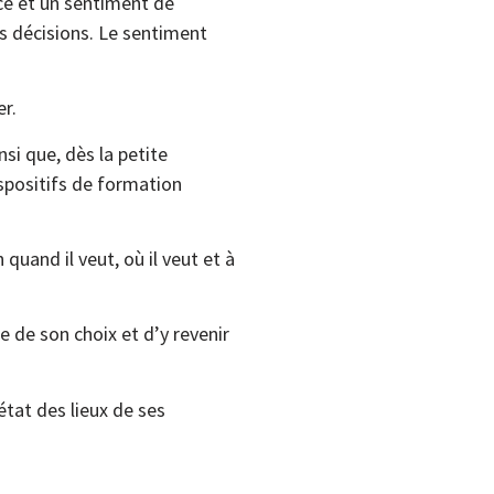
ce et un sentiment de
s décisions. Le sentiment
er.
nsi que, dès la petite
ispositifs de formation
uand il veut, où il veut et à
e de son choix et d’y revenir
état des lieux de ses