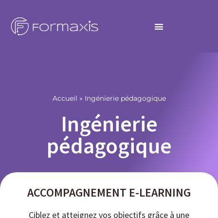
Ingénierie
pédagogique
Accueil
»
Ingénierie pédagogique
Ingénierie
pédagogique
ACCOMPAGNEMENT E-LEARNING
Ciblez et atteignez vos objectifs grâce à une